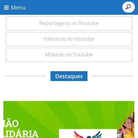
Menu
Reportagens no Youtube
Palestras no Youtube
Músicas no Youtube
Destaques