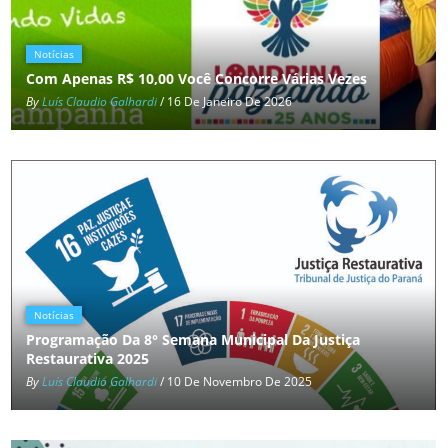
Notícias
Com Apenas R$ 10,00 Você Concorre Várias Vezes
By
Luís Claudio Galhardi
/ 16 De Janeiro De 2026
Notícias
Programação Da 8° Semana Municipal Da Justiça
Restaurativa 2025
By
Luís Claudio Galhardi
/ 10 De Novembro De 2025