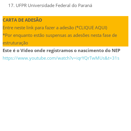
UFPR Universidade Federal do Paraná
CARTA DE ADESÃO
Entre neste link para fazer a adesão (*CLIQUE AQUI)
*Por enquanto estão suspensas as adesões nesta fase de
estruturação
Este é o Vídeo onde registramos o nascimento do NEP
https://www.youtube.com/watch?v=iqrYQrTwMUs&t=31s