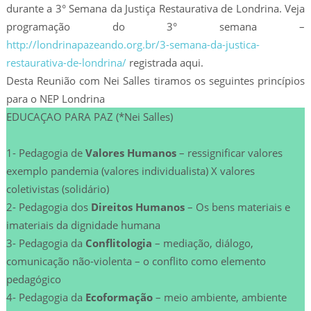
durante a 3° Semana da Justiça Restaurativa de Londrina. Veja
programação do 3° semana –
http://londrinapazeando.org.br/3-semana-da-justica-
restaurativa-de-londrina/
registrada aqui.
Desta Reunião com Nei Salles tiramos os seguintes princípios
para o NEP Londrina
EDUCAÇAO PARA PAZ (*Nei Salles)
1- Pedagogia de
Valores Humanos
– ressignificar valores
exemplo pandemia (valores individualista) X valores
coletivistas (solidário)
2- Pedagogia dos
Direitos Humanos
– Os bens materiais e
imateriais da dignidade humana
3- Pedagogia da
Conflitologia
– mediação, diálogo,
comunicação não-violenta – o conflito como elemento
pedagógico
4- Pedagogia da
Ecoformação
– meio ambiente, ambiente