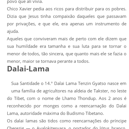
povo que ali vivia.
Chico Xavier pedia aos ricos para distribuir para os pobres.
Dizia que Jesus tinha compaixão daqueles que passavam
por privações, e que ele, era apenas um instrumento de
ajuda.
Aqueles que conviveram mais de perto com ele dizem que
sua humildade era tamanha e sua luta para se tornar o
menor de todos, tão sincera, que quanto mais ele se fazia o
menor, maior se tornava perante a todos.
Dalai-Lama
Sua Santidade o 14.º Dalai Lama Tenzin Gyatso nasce em
uma família de agricultores na aldeia de Takster, no leste
do Tibet, com o nome de Lhamo Thondup. Aos 2 anos é
reconhecido por monges como a reencarnação do Dalai
Lama, autoridade máxima do Budismo Tibetano.
Os dalai lamas são tidos como reencarnações do príncipe
Cherezig — o Avalokitesvara, o portador do lótus branco,