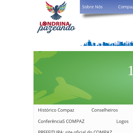
Sobre Nós
Compa
1
Histórico Compaz
Conselheiros
ConferênciaS COMPAZ
Logos
PREFEITURA: site oficial do COMPAZ