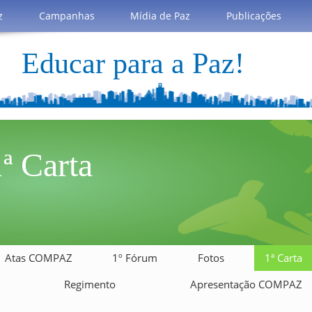
z
Campanhas
Mídia de Paz
Publicações
Educar para a Paz!
ª Carta
Atas COMPAZ
1º Fórum
Fotos
1ª Carta
Regimento
Apresentação COMPAZ