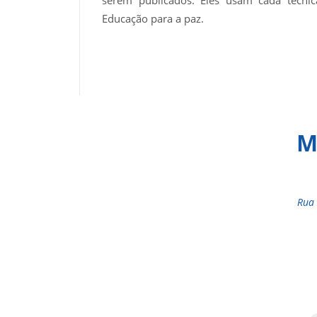
serem publicados. Eles usam cada técni
Educação para a paz.
M
Rua 