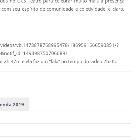
dos no UCS Teatro para celebrar muito mais a presença
com seu espírito de comunidade e coletividade, e claro,
z/videos/vb.1478878768995478/1869591666590851/?
ite&notif_id=1493987507060891
m 2h:37m e ela faz um “fala” no tempo do vídeo 2h:05.
enda 2019