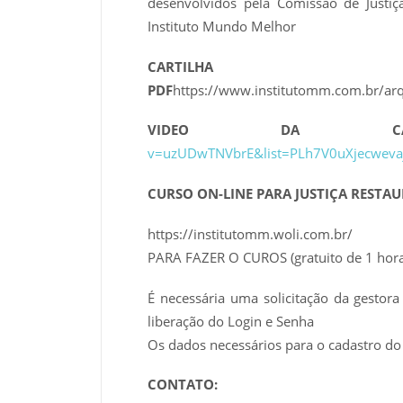
desenvolvidos pela Comissão de Justiç
Instituto Mundo Melhor
CART
PDF
https://www.institutomm.com.br/arqu
VIDEO DA CARTI
v=uzUDwTNVbrE&list=PLh7V0uXjecweva
CURSO ON-LINE PARA JUSTIÇA RESTA
https://institutomm.woli.com.br/
PARA FAZER O CUROS (gratuito de 1 hora
É necessária uma solicitação da gestor
liberação do Login e Senha
Os dados necessários para o cadastro d
CONTATO: