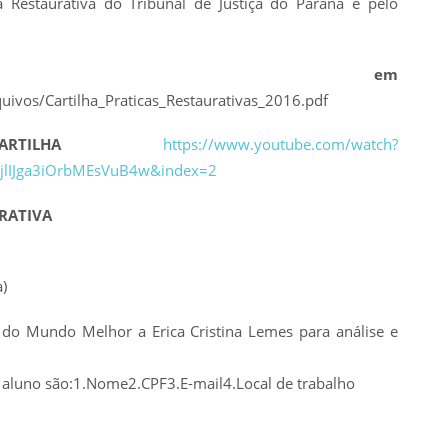
a Restaurativa do Tribunal de Justiça do Paraná e pelo
ILHA em
ivos/Cartilha_Praticas_Restaurativas_2016.pdf
LHA
https://www.youtube.com/watch?
jlIJga3iOrbMEsVuB4w&index=2
URATIVA
)
a do Mundo Melhor a Erica Cristina Lemes para análise e
o aluno são:1.Nome2.CPF3.E-mail4.Local de trabalho