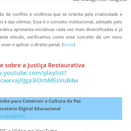
ão de conflito e violência que se orienta pela criatividade e
s e das vítimas. Esse é o conceito institucional, adotado pelo
rática apresenta iniciativas cada vez mais diversificadas e já
 Neste estudo, verificamos como esse conceito dá um novo
ver e aplicar o direito penal. (
fonte
)
e sobre a Justiça Restaurativa
.youtube.com/playlist?
ecwevajlIJga3iOrbMEsVuB4w
inho para Construir a Cultura de Paz
atório Digital Educacional
om/@LDEUFC
PDF e Vídeo no YouTube