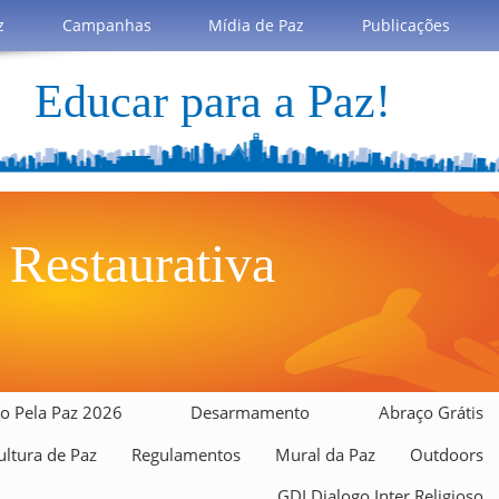
z
Campanhas
Mídia de Paz
Publicações
Educar para a Paz!
 Restaurativa
o Pela Paz 2026
Desarmamento
Abraço Grátis
ltura de Paz
Regulamentos
Mural da Paz
Outdoors
GDI Dialogo Inter Religioso