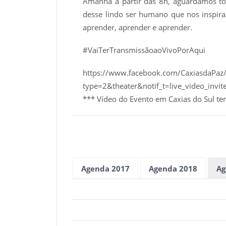
Amanhã a partir das 8h, aguardamos to
desse lindo ser humano que nos inspira 
aprender, aprender e aprender.
#VaiTerTransmissãoaoVivoPorAqui
https://www.facebook.com/CaxiasdaPa
type=2&theater&notif_t=live_video_inv
*** Vídeo do Evento em Caxias do Sul te
Agenda 2017
Agenda 2018
Ag