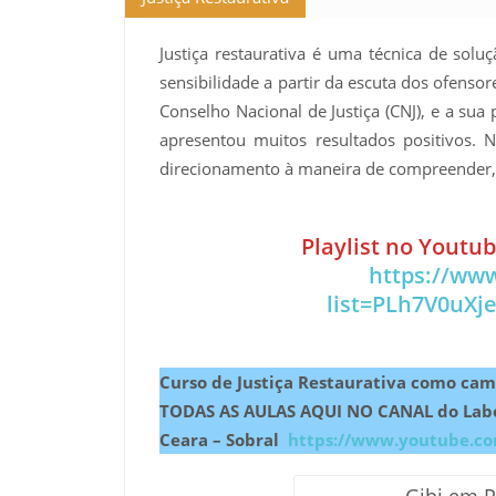
Justiça restaurativa é uma técnica de soluç
sensibilidade a partir da escuta dos ofensore
Conselho Nacional de Justiça (CNJ), e a sua p
apresentou muitos resultados positivos.
direcionamento à maneira de compreender, vi
Playlist no Youtub
https://www
list=PLh7V0uXj
Curso de Justiça Restaurativa como cam
TODAS AS AULAS AQUI NO CANAL do Labor
Ceara – Sobral
https://www.youtube.c
Gibi em 