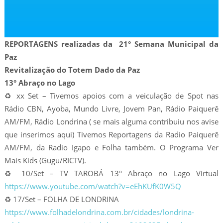
REPORTAGENS realizadas da 21° Semana Municipal da
Paz
Revitalização do Totem Dado da Paz
13° Abraço no Lago
♻️ xx Set – Tivemos apoios com a veiculação de Spot nas
Rádio CBN, Ayoba, Mundo Livre, Jovem Pan, Rádio Paiquerê
AM/FM, Rádio Londrina ( se mais alguma contribuiu nos avise
que inserimos aqui) Tivemos Reportagens da Radio Paiquerê
AM/FM, da Radio Igapo e Folha também. O Programa Ver
Mais Kids (Gugu/RICTV).
♻️ 10/Set – TV TAROBÁ 13° Abraço no Lago Virtual
https://www.youtube.com/watch?v=eEhKUfK0W5Q
♻️ 17/Set – FOLHA DE LONDRINA
https://www.folhadelondrina.com.br/cidades/londrina-