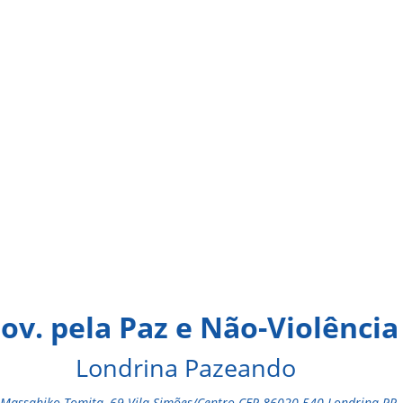
ov. pela Paz e Não-Violência
Londrina Pazeando
Massahiko Tomita, 69 Vila Simões/Centro CEP 86020-540 Londrina-PR