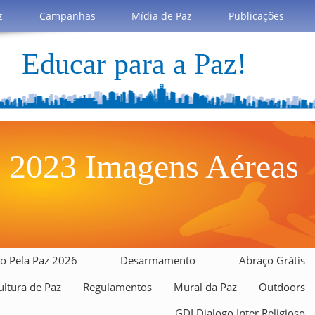
z
Campanhas
Mídia de Paz
Publicações
Educar para a Paz!
 2023 Imagens Aéreas
o Pela Paz 2026
Desarmamento
Abraço Grátis
ltura de Paz
Regulamentos
Mural da Paz
Outdoors
GDI Dialogo Inter Religioso