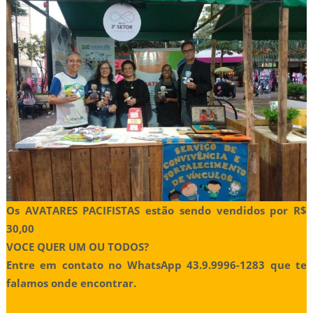
Os AVATARES PACIFISTAS estão sendo vendidos por R$
30,00
VOCE QUER UM OU TODOS?
Entre em contato no WhatsApp 43.9.9996-1283 que te
falamos onde encontrar.