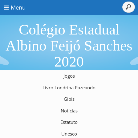
Menu
Colégio Estadual
Albino Feijó Sanches
2020
Jogos
Livro Londrina Pazeando
Gibis
Notícias
Estatuto
Unesco