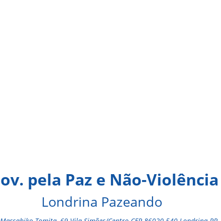
ov. pela Paz e Não-Violência
Londrina Pazeando
Massahiko Tomita, 69 Vila Simões/Centro CEP 86020-540 Londrina-PR