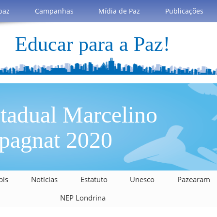
paz
Campanhas
Mídia de Paz
Publicações
Educar para a Paz!
tadual Marcelino
agnat 2020
bis
Notícias
Estatuto
Unesco
Pazearam
NEP Londrina