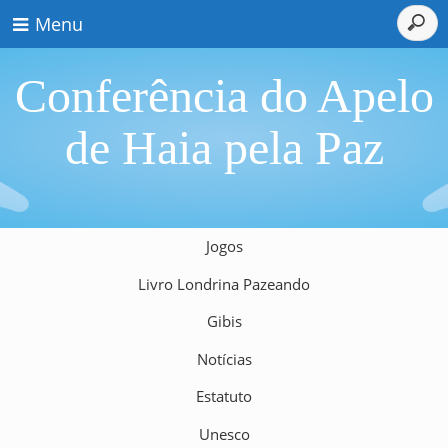
Menu
Conferência do Apelo
de Haia pela Paz
Jogos
Livro Londrina Pazeando
Gibis
Notícias
Estatuto
Unesco