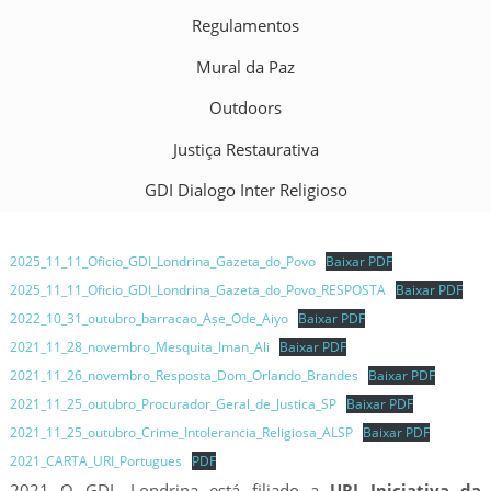
Regulamentos
Mural da Paz
Outdoors
Justiça Restaurativa
GDI Dialogo Inter Religioso
2025_11_11_Oficio_GDI_Londrina_Gazeta_do_Povo
Baixar PDF
2025_11_11_Oficio_GDI_Londrina_Gazeta_do_Povo_RESPOSTA
Baixar PDF
2022_10_31_outubro_barracao_Aṣe_Ode_Aiyo
Baixar PDF
2021_11_28_novembro_Mesquita_Iman_Ali
Baixar PDF
2021_11_26_novembro_Resposta_Dom_Orlando_Brandes
Baixar PDF
2021_11_25_outubro_Procurador_Geral_de_Justica_SP
Baixar PDF
2021_11_25_outubro_Crime_Intolerancia_Religiosa_ALSP
Baixar PDF
2021_CARTA_URI_Portugues
PDF
2021 O GDI -Londrina está filiado a
URI Iniciativa da