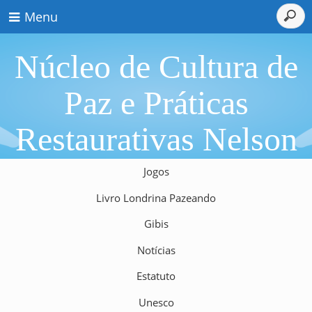
Menu
Núcleo de Cultura de
Paz e Práticas
Restaurativas Nelson
Mandela 2021
Jogos
Livro Londrina Pazeando
Gibis
Notícias
Estatuto
Unesco