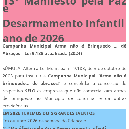
13° Manifesto pela Paz
e
Desarmamento Infantil
ano de 2026
Campanha Municipal Arma não é Brinquedo … dê
Abraços – Lei 9.188 atualizada (2024)
SÚMULA: Altera a Lei Municipal nº 9.188, de 3 de outubro de
2003 para instituir a
Campanha Municipal “Arma não é
brinquedo… dê abraços!”
e consolidar a concessão do
respectivo
SELO
às empresas que não comercializam armas
de brinquedo no Município de Londrina, e dá outras
providências.
EM 2026 TEREMOS DOIS GRANDES EVENTOS
Em outubro 2026 na semana da Criança o
13° Manifesto pela Paz e Desarmamento Infantil