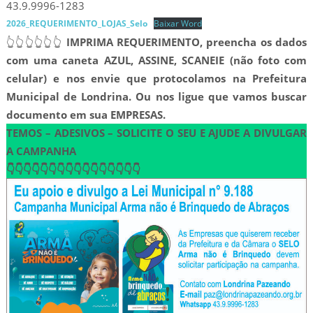
43.9.9996-1283
2026_REQUERIMENTO_LOJAS_Selo
Baixar Word
👆👆👆👆👆👆
IMPRIMA REQUERIMENTO, preencha os dados
com uma caneta AZUL, ASSINE, SCANEIE (não foto com
celular) e nos envie que protocolamos na Prefeitura
Municipal de Londrina.
Ou nos ligue que vamos buscar
documento em sua EMPRESAS.
TEMOS – ADESIVOS – SOLICITE O SEU E AJUDE A DIVULGAR
A CAMPANHA
👇👇👇👇👇👇👇👇👇👇👇👇👇👇👇👇