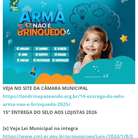
VEJA NO SITE DA CÂMARA MUNICIPAL
https://londrinapazeando.org.br/14-entrega-do-selo-
arma-nao-e-brinquedo-2025/
15° ENTREGA DO SELO AOS LOJISTAS 2026
[x] Veja Lei Municipal na integra
https://www.cml.pr.gov.br/proposicoes/Leis-/2024/1/0/2