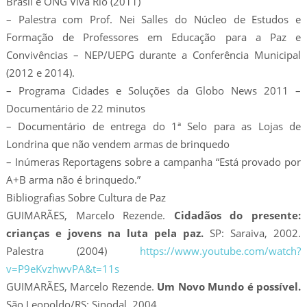
Brasil e ONG Viva Rio (2011)
– Palestra com Prof. Nei Salles do Núcleo de Estudos e
Formação de Professores em Educação para a Paz e
Convivências – NEP/UEPG durante a Conferência Municipal
(2012 e 2014).
– Programa Cidades e Soluções da Globo News 2011 –
Documentário de 22 minutos
– Documentário de entrega do 1ª Selo para as Lojas de
Londrina que não vendem armas de brinquedo
– Inúmeras Reportagens sobre a campanha “Está provado por
A+B arma não é brinquedo.”
Bibliografias Sobre Cultura de Paz
GUIMARÃES, Marcelo Rezende.
Cidadãos do presente:
crianças e jovens na luta pela paz.
SP: Saraiva, 2002.
Palestra (2004)
https://www.youtube.com/watch?
v=P9eKvzhwvPA&t=11s
GUIMARÃES, Marcelo Rezende.
Um Novo Mundo é possível.
São Leopoldo/RS: Sinodal, 2004.