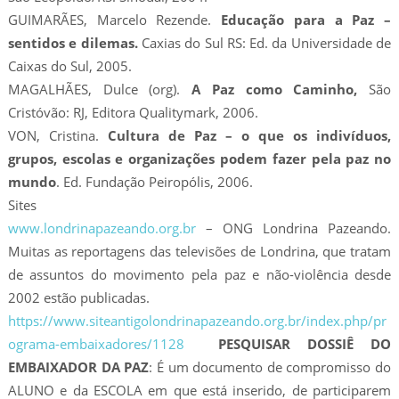
GUIMARÃES, Marcelo Rezende.
Educação para a Paz –
sentidos e dilemas.
Caxias do Sul RS: Ed. da Universidade de
Caixas do Sul, 2005.
MAGALHÃES, Dulce (org).
A Paz como Caminho,
São
Cristóvão: RJ, Editora Qualitymark, 2006.
VON, Cristina.
Cultura de Paz – o que os indivíduos,
grupos, escolas e organizações podem fazer pela paz no
mundo
. Ed. Fundação Peiropólis, 2006.
Sites
www.londrinapazeando.org.br
– ONG Londrina Pazeando.
Muitas as reportagens das televisões de Londrina, que tratam
de assuntos do movimento pela paz e não-violência desde
2002 estão publicadas.
https://www.siteantigolondrinapazeando.org.br/index.php/pr
ograma-embaixadores/1128
PESQUISAR DOSSIÊ DO
EMBAIXADOR DA PAZ
: É um documento de compromisso do
ALUNO e da ESCOLA em que está inserido, de participarem