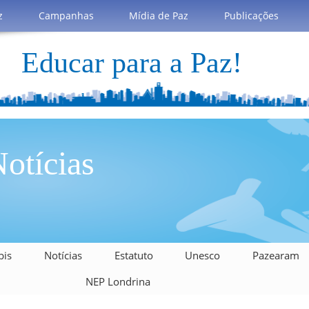
z
Campanhas
Mídia de Paz
Publicações
Educar para a Paz!
otícias
bis
Notícias
Estatuto
Unesco
Pazearam
NEP Londrina