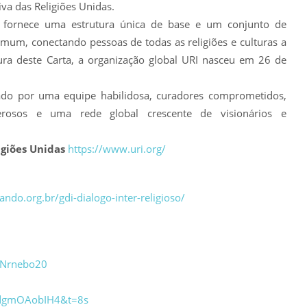
tiva das Religiões Unidas.
e fornece uma estrutura única de base e um conjunto de
um, conectando pessoas de todas as religiões e culturas a
tura deste Carta, a organização global URI nasceu em 26 de
iado por uma equipe habilidosa, curadores comprometidos,
erosos e uma rede global crescente de visionários e
igiões Unidas
https://www.uri.org/
ando.org.br/gdi-dialogo-inter-religioso/
iNrnebo20
mdgmOAobIH4&t=8s