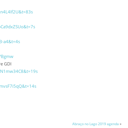
nn4L4If2U&t=83s
oCa9dxZSUo&t=7s
PB-a4&t=4s
JYBgmw
re GDI
jY2N1mw34C8&t=19s
8mvsF7i5qQ&t=14s
Abraço no Lago 2019 agenda
»