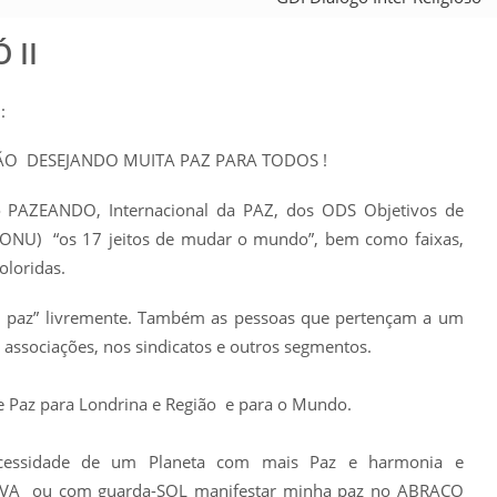
Ó II
:
IÃO DESEJANDO MUITA PAZ PARA TODOS !
 PAZEANDO, Internacional da PAZ, dos ODS Objetivos de
 (ONU) “os 17 jeitos de mudar o mundo”, bem como faixas,
oloridas.
 paz” livremente. Também as pessoas que pertençam a um
ssociações, nos sindicatos e outros segmentos.
e Paz para Londrina e Região e para o Mundo.
cessidade de um Planeta com mais Paz e harmonia e
HUVA ou com guarda-SOL manifestar minha paz no ABRAÇO