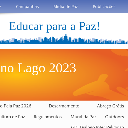
z
Campanhas
Mídia de Paz
Publicações
Educar para a Paz!
 no Lago 2023
o Pela Paz 2026
Desarmamento
Abraço Grátis
ltura de Paz
Regulamentos
Mural da Paz
Outdoors
GDI Dialogo Inter Religioso