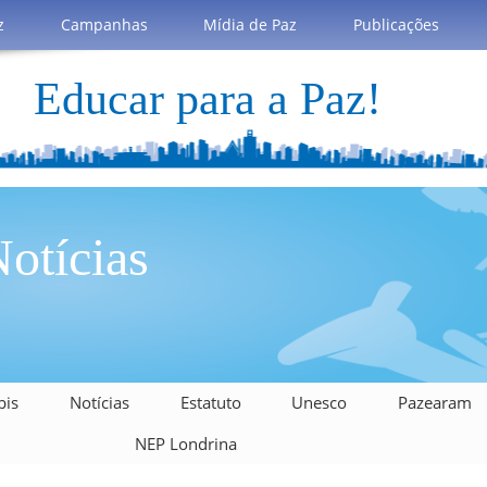
z
Campanhas
Mídia de Paz
Publicações
Educar para a Paz!
otícias
bis
Notícias
Estatuto
Unesco
Pazearam
NEP Londrina