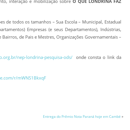
to, interação e mobilização sobre
O QUE LONDRINA FAZ
es de todos os tamanhos – Sua Escola – Municipal, Estadual
partamentos) Empresas (e seus Departamentos), Indústrias,
 Bairros, de Pais e Mestres, Organizações Governamentais –
o.org.br/nep-londrina-pesquisa-ods/
onde consta o link da
fice.com/r/mWNS1BkxqF
Entrega do Prêmio Nota Paraná hoje em Cambé
»