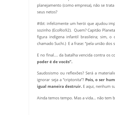
planejamento (como empresa), não se trata
seus netos?
#tbt: infelizmente um herói que ajudou im
sozinho (EcoRio92). Quem? Capitão Planeta
figura indígena infantil brasileira; si
chamado Suchi.) E a frase: “pela união dos 
E no final…. da batalha vencida contra os c
poder é de vocês”.
Saudosismo ou reflexões? Será a materia
ignorar seja a “criptonita”?
Pois, o ser hu
igual maneira destruir.
E aqui, nenhum su
Ainda temos tempo. Mas a vida… não tem b