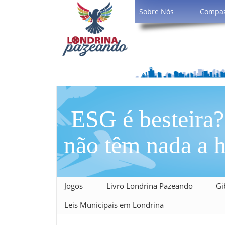
Sobre Nós
Compa
ESG é besteira
não têm nada a 
Jogos
Livro Londrina Pazeando
Gi
Leis Municipais em Londrina