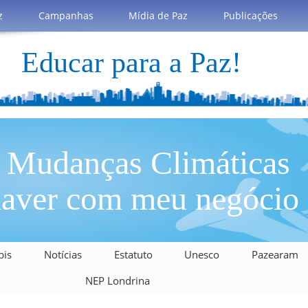
z
Campanhas
Mídia de Paz
Publicações
Educar para a Paz!
? Mudanças Climáticas
haver com meu negócio
bis
Notícias
Estatuto
Unesco
Pazearam
NEP Londrina