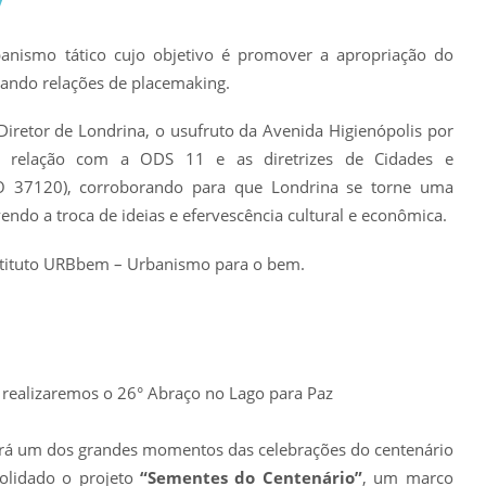
/
anismo tático cujo objetivo é promover a apropriação do
riando relações de placemaking.
Diretor de Londrina, o usufruto da Avenida Higienópolis por
as faz relação com a ODS 11 e as diretrizes de Cidades e
O 37120), corroborando para que Londrina se torne uma
endo a troca de ideias e efervescência cultural e econômica.
nstituto URBbem – Urbanismo para o bem.
realizaremos o 26° Abraço no Lago para Paz
rá um dos grandes momentos das celebrações do centenário
solidado o projeto
“Sementes do Centenário”
, um marco