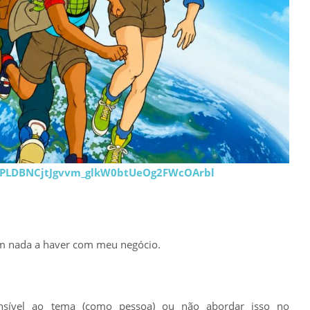
st=PLDBNCjtJgvvm_glkW0btUeOg2FWcOArbl
êm nada a haver com meu negócio.
nsível ao tema (como pessoa) ou não abordar isso no