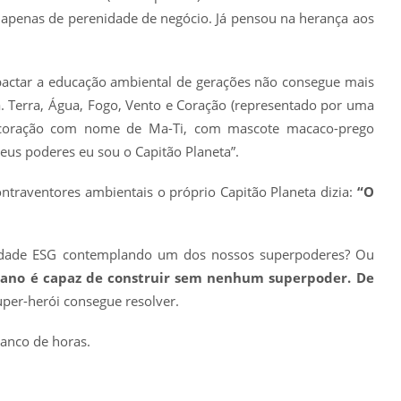
 apenas de perenidade de negócio. Já pensou na herança aos
pactar a educação ambiental de gerações não consegue mais
. Terra, Água, Fogo, Vento e Coração (representado por uma
m, o coração com nome de Ma-Ti, com mascote macaco-prego
seus poderes eu sou o Capitão Planeta”.
ontraventores ambientais o próprio Capitão Planeta dizia:
“O
lidade ESG contemplando um dos nossos superpoderes? Ou
mano é capaz de construir sem nenhum superpoder. De
per-herói consegue resolver.
anco de horas.