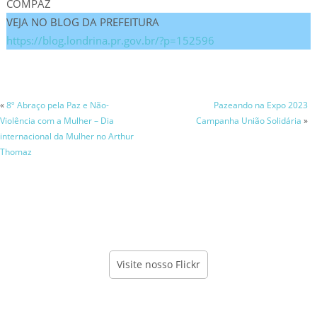
COMPAZ
VEJA NO BLOG DA PREFEITURA
https://blog.londrina.pr.gov.br/?p=152596
«
8º Abraço pela Paz e Não-
Pazeando na Expo 2023
Violência com a Mulher – Dia
Campanha União Solidária
»
internacional da Mulher no Arthur
Thomaz
Visite nosso Flickr