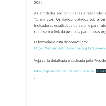
2025.
As entidades são convidadas a responder
15 minutos. Os dados, tratados sob a Le
indicadores estatísticos do setor e para f
repassem o link da pesquisa para outras o
O formulário está disponível em:
https://terceirosetorlondrina.org.br/surv
Veja carta detalhada e assinada pela Presi
Oficio_Mapeamento_das_Entidades_assinado
Baixar
.
.