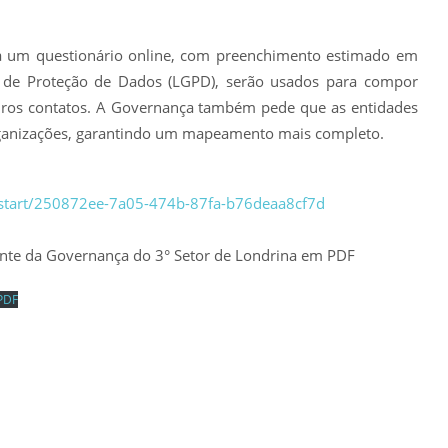
 a um questionário online, com preenchimento estimado em
i de Proteção de Dados (LGPD), serão usados para compor
uturos contatos. A Governança também pede que as entidades
rganizações, garantindo um mapeamento mais completo.
ey/start/250872ee-7a05-474b-87fa-b76deaa8cf7d
dente da Governança do 3° Setor de Londrina em PDF
 PDF