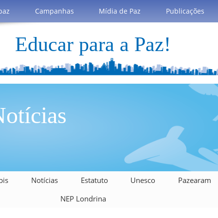
paz
Campanhas
Mídia de Paz
Publicações
Educar para a Paz!
otícias
bis
Notícias
Estatuto
Unesco
Pazearam
NEP Londrina