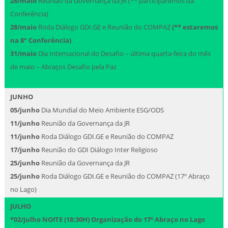
28/maio
Reunião da Governança da JR (** participaremos da
Conferência)
28/maio
Roda Diálogo GDI.GE e Reunião do COMPAZ
(** estaremos
na 8° Conferência)
31/maio
Dia Internacional do Desafio – última quarta-feira do mês
de maio – Abraços Desafio pela Paz
JUNHO
05/junho
Dia Mundial do Meio Ambiente ESG/ODS
11/junho
Reunião da Governança da JR
11/junho
Roda Diálogo GDI.GE e Reunião do COMPAZ
17/junho
Reunião do GDI Diálogo Inter Religioso
25/junho
Reunião da Governança da JR
25/junho
Roda Diálogo GDI.GE e Reunião do COMPAZ (17º Abraço
no Lago)
JULHO
*02/julho
NOITE
(18:30H) Organização do 17º Abraço no Lago