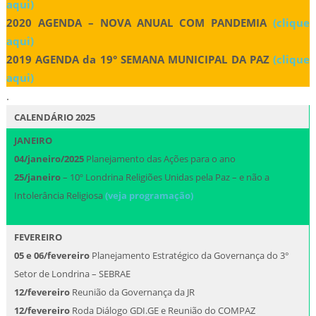
aqui)
2020
AGENDA – NOVA ANUAL COM PANDEMIA
(clique
aqui)
2019 AGENDA da 19° SEMANA MUNICIPAL DA PAZ
(clique
aqui)
.
CALENDÁRIO 2025
JANEIRO
04/janeiro/2025
Planejamento das Ações para o ano
25/janeiro
– 10º Londrina Religiões Unidas pela Paz – e não a
Intolerância Religiosa
(veja programação)
FEVEREIRO
05 e 06/fevereiro
Planejamento Estratégico da Governança do 3°
Setor de Londrina – SEBRAE
12/fevereiro
Reunião da Governança da JR
12/fevereiro
Roda Diálogo GDI.GE e Reunião do COMPAZ