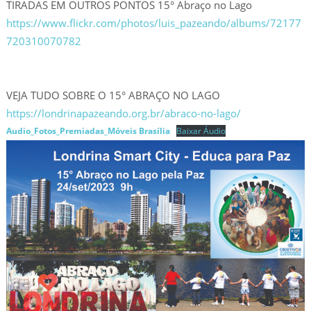
TIRADAS EM OUTROS PONTOS 15° Abraço no Lago
https://www.flickr.com/photos/luis_pazeando/albums/72177
720310070782
VEJA TUDO SOBRE O 15° ABRAÇO NO LAGO
https://londrinapazeando.org.br/abraco-no-lago/
Audio_Fotos_Premiadas_Móveis Brasília
Baixar Áudio