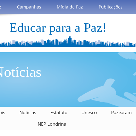
z
Campanhas
Mídia de Paz
Publicações
Educar para a Paz!
otícias
bis
Notícias
Estatuto
Unesco
Pazearam
NEP Londrina