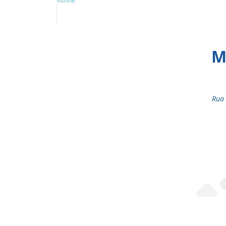
Vitrine
M
Rua 