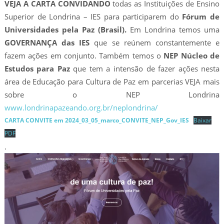
VEJA A CARTA CONVIDANDO
todas as Instituições de Ensino
Superior de Londrina – IES para participarem do
Fórum de
Universidades pela Paz (Brasil).
Em Londrina temos uma
GOVERNANÇA das IES
que se reúnem constantemente e
fazem ações em conjunto. Também temos o
NEP Núcleo de
Estudos para Paz
que tem a intensão de fazer ações nesta
área de Educação para Cultura de Paz em parcerias VEJA mais
sobre o NEP Londrina
www.londrinapazeando.org.br/neplondrina/
CARTA CONVITE em 2024_03_05_marco_CONVITE_NEP_Gov_IES
Baixar
PDF
.