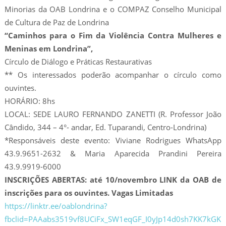
Minorias da OAB Londrina e o COMPAZ Conselho Municipal
de Cultura de Paz de Londrina
“Caminhos para o Fim da Violência Contra Mulheres e
Meninas em Londrina”,
Círculo de Diálogo e Práticas Restaurativas
** Os interessados poderão acompanhar o círculo como
ouvintes.
HORÁRIO: 8hs
LOCAL: SEDE LAURO FERNANDO ZANETTI (R. Professor João
Cândido, 344 – 4°- andar, Ed. Tuparandi, Centro-Londrina)
*Responsáveis deste evento: Viviane Rodrigues WhatsApp
43.9.9651-2632 & Maria Aparecida Prandini Pereira
43.9.9919-6000
INSCRIÇÕES ABERTAS: até 10/novembro LINK da OAB de
inscrições para os ouvintes. Vagas Limitadas
https://linktr.ee/oablondrina?
fbclid=PAAabs3519vf8UCiFx_SW1eqGF_I0yJp14d0sh7KK7kGK