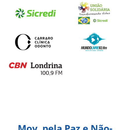
Mov. pela Paz e Não-