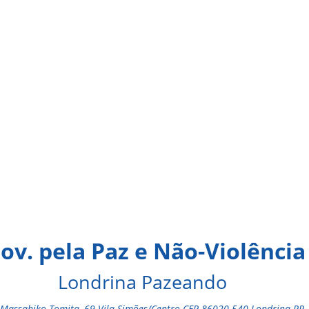
ov. pela Paz e Não-Violência
Londrina Pazeando
Massahiko Tomita, 69 Vila Simões/Centro CEP 86020-540 Londrina-PR