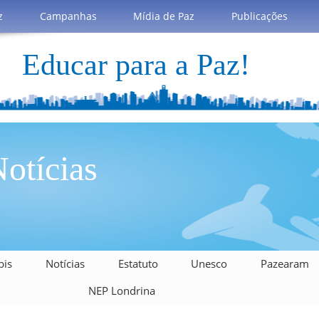
z
Campanhas
Mídia de Paz
Publicações
Educar para a Paz!
otícias
bis
Notícias
Estatuto
Unesco
Pazearam
NEP Londrina