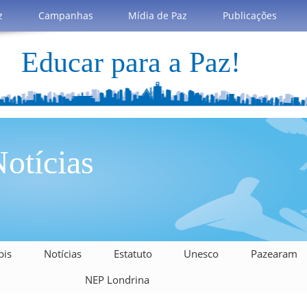
z
Campanhas
Mídia de Paz
Publicações
Educar para a Paz!
otícias
bis
Notícias
Estatuto
Unesco
Pazearam
NEP Londrina