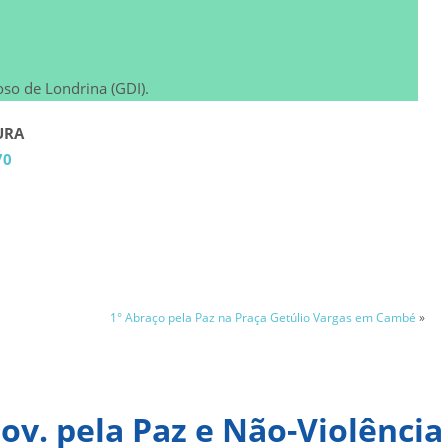
oso de Londrina (GDI).
URA
70
1° Abraço pela Paz na Praça Getúlio Vargas em Cambé
»
ov. pela Paz e Não-Violência