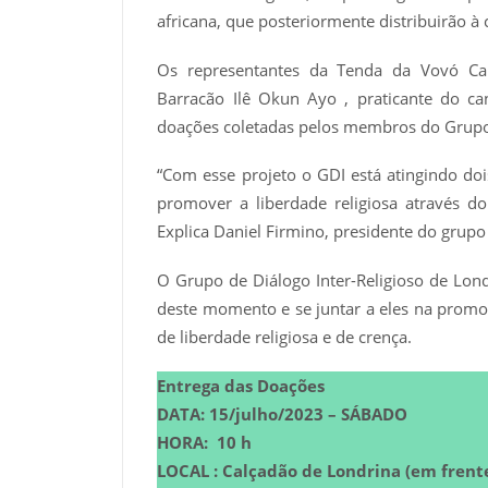
africana, que posteriormente distribuirão 
Os representantes da Tenda da Vovó Ca
Barracão Ilê Okun Ayo , praticante do c
doações coletadas pelos membros do Grupo d
“Com esse projeto o GDI está atingindo d
promover a liberdade religiosa através do 
Explica Daniel Firmino, presidente do grupo
O Grupo de Diálogo Inter-Religioso de Lon
deste momento e se juntar a eles na promoç
de liberdade religiosa e de crença.
Entrega das Doações
DATA: 15/julho/2023 – SÁBADO
HORA: 10 h
LOCAL : Calçadão de Londrina (em frente