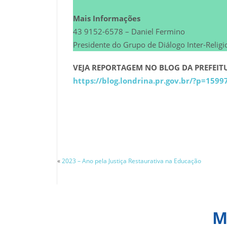
Mais Informações
43 9152-6578 – Daniel Fermino
Presidente do Grupo de Diálogo Inter-Religi
VEJA REPORTAGEM NO BLOG DA PREFEIT
https://blog.londrina.pr.gov.br/?p=1599
«
2023 – Ano pela Justiça Restaurativa na Educação
M