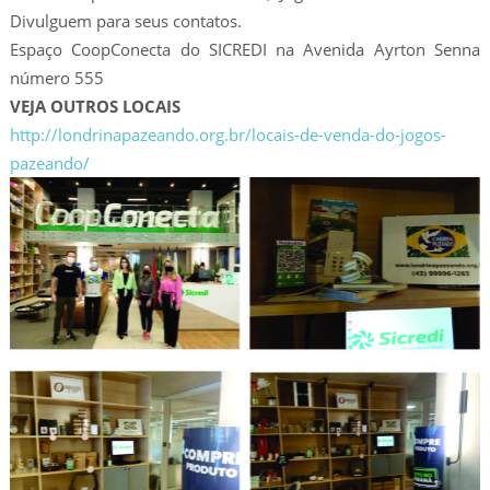
Divulguem para seus contatos.
Espaço CoopConecta do SICREDI na Avenida Ayrton Senna
número 555
VEJA OUTROS LOCAIS
http://londrinapazeando.org.br/locais-de-venda-do-jogos-
pazeando/