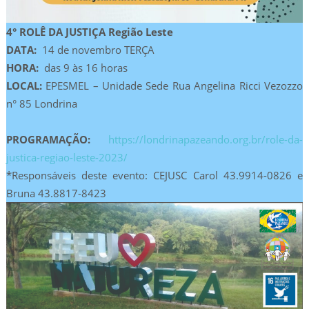
4° ROLÊ DA JUSTIÇA Região Leste
DATA:
14 de novembro TERÇA
HORA:
das 9 às 16 horas
LOCAL:
EPESMEL – Unidade Sede Rua Angelina Ricci Vezozzo
n° 85 Londrina
PROGRAMAÇÃO:
https://londrinapazeando.org.br/role-da-
justica-regiao-leste-2023/
*Responsáveis deste evento: CEJUSC Carol 43.9914-0826 e
Bruna 43.8817-8423