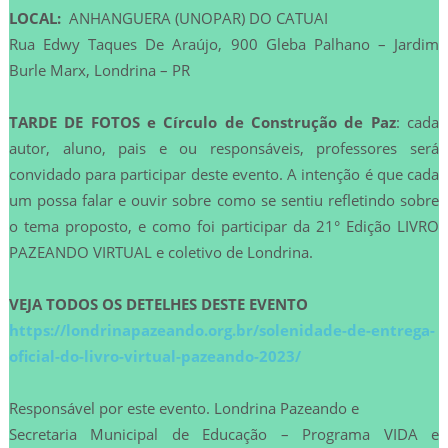
LOCAL:
ANHANGUERA (UNOPAR) DO CATUAI
Rua Edwy Taques De Araújo, 900 Gleba Palhano – Jardim
Burle Marx, Londrina – PR
TARDE DE FOTOS e Círculo de Construção de Paz
: cada
autor, aluno, pais e ou responsáveis, professores será
convidado para participar deste evento. A intenção é que cada
um possa falar e ouvir sobre como se sentiu refletindo sobre
o tema proposto, e como foi participar da 21° Edição LIVRO
PAZEANDO VIRTUAL e coletivo de Londrina.
VEJA TODOS OS DETELHES DESTE EVENTO
https://londrinapazeando.org.br/solenidade-de-entrega-
oficial-do-livro-virtual-pazeando-2023/
Responsável por este evento. Londrina Pazeando e
Secretaria Municipal de Educação – Programa VIDA e