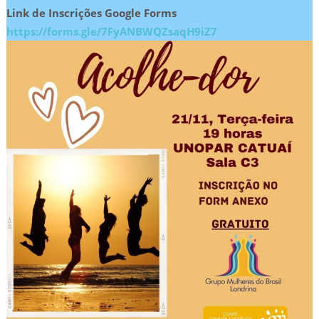
Link de Inscrições Google Forms
https://forms.gle/7FyANBWQZsaqH9iZ7