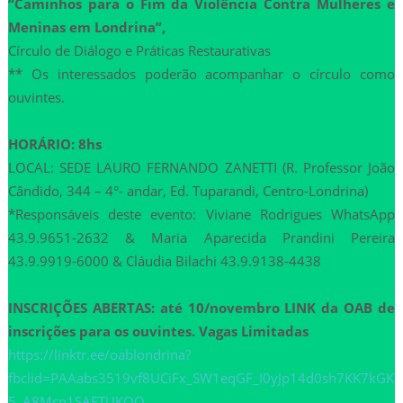
“Caminhos para o Fim da Violência Contra Mulheres e
Meninas em Londrina”,
Círculo de Diálogo e Práticas Restaurativas
** Os interessados poderão acompanhar o círculo como
ouvintes.
HORÁRIO: 8hs
LOCAL: SEDE LAURO FERNANDO ZANETTI (R. Professor João
Cândido, 344 – 4°- andar, Ed. Tuparandi, Centro-Londrina)
*Responsáveis deste evento: Viviane Rodrigues WhatsApp
43.9.9651-2632 & Maria Aparecida Prandini Pereira
43.9.9919-6000 & Cláudia Bilachi 43.9.9138-4438
INSCRIÇÕES ABERTAS: até 10/novembro LINK da OAB de
inscrições para os ouvintes. Vagas Limitadas
https://linktr.ee/oablondrina?
fbclid=PAAabs3519vf8UCiFx_SW1eqGF_I0yJp14d0sh7KK7kGK
5_A8Mcn1SAFTUKQQ