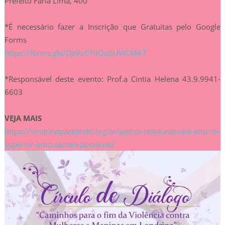
Prefeito Faria Lima, 400
*É necessário fazer a Inscrição que Gratuitas pelo Google
Forms
https://forms.gle/DjtVoCYdQuqUWCMA7
*Responsável deste evento: Prof.a Cintia Helena 43.9.9941-
6603
VEJA MAIS
https://londrinapazeando.org.br/justica-restaurativa-e-ensino-
superior-articulacoes-possiveis/