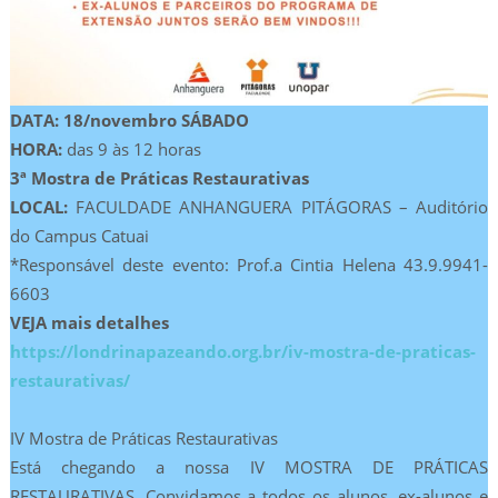
DATA: 18/novembro SÁBADO
HORA:
das 9 às 12 horas
3ª Mostra de Práticas Restaurativas
LOCAL:
FACULDADE ANHANGUERA PITÁGORAS – Auditório
do Campus Catuai
*Responsável deste evento: Prof.a Cintia Helena 43.9.9941-
6603
VEJA mais detalhes
https://londrinapazeando.org.br/iv-mostra-de-praticas-
restaurativas/
IV Mostra de Práticas Restaurativas
Está chegando a nossa IV MOSTRA DE PRÁTICAS
RESTAURATIVAS. Convidamos a todos os alunos, ex-alunos e