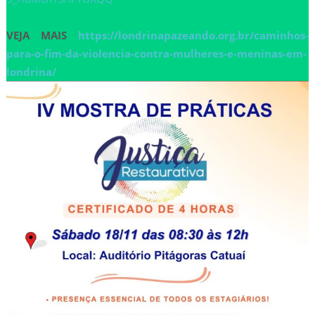
VEJA MAIS
https://londrinapazeando.org.br/caminhos-
para-o-fim-da-violencia-contra-mulheres-e-meninas-em-
londrina/